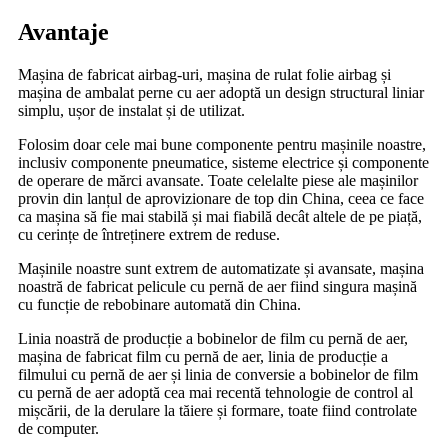
Avantaje
Mașina de fabricat airbag-uri, mașina de rulat folie airbag și
mașina de ambalat perne cu aer adoptă un design structural liniar
simplu, ușor de instalat și de utilizat.
Folosim doar cele mai bune componente pentru mașinile noastre,
inclusiv componente pneumatice, sisteme electrice și componente
de operare de mărci avansate. Toate celelalte piese ale mașinilor
provin din lanțul de aprovizionare de top din China, ceea ce face
ca mașina să fie mai stabilă și mai fiabilă decât altele de pe piață,
cu cerințe de întreținere extrem de reduse.
Mașinile noastre sunt extrem de automatizate și avansate, mașina
noastră de fabricat pelicule cu pernă de aer fiind singura mașină
cu funcție de rebobinare automată din China.
Linia noastră de producție a bobinelor de film cu pernă de aer,
mașina de fabricat film cu pernă de aer, linia de producție a
filmului cu pernă de aer și linia de conversie a bobinelor de film
cu pernă de aer adoptă cea mai recentă tehnologie de control al
mișcării, de la derulare la tăiere și formare, toate fiind controlate
de computer.