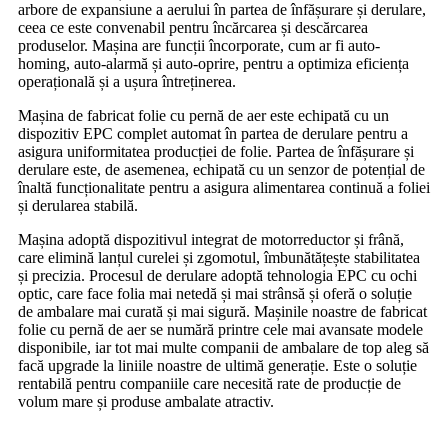
arbore de expansiune a aerului în partea de înfășurare și derulare,
ceea ce este convenabil pentru încărcarea și descărcarea
produselor. Mașina are funcții încorporate, cum ar fi auto-
homing, auto-alarmă și auto-oprire, pentru a optimiza eficiența
operațională și a ușura întreținerea.
Mașina de fabricat folie cu pernă de aer este echipată cu un
dispozitiv EPC complet automat în partea de derulare pentru a
asigura uniformitatea producției de folie. Partea de înfășurare și
derulare este, de asemenea, echipată cu un senzor de potențial de
înaltă funcționalitate pentru a asigura alimentarea continuă a foliei
și derularea stabilă.
Mașina adoptă dispozitivul integrat de motorreductor și frână,
care elimină lanțul curelei și zgomotul, îmbunătățește stabilitatea
și precizia. Procesul de derulare adoptă tehnologia EPC cu ochi
optic, care face folia mai netedă și mai strânsă și oferă o soluție
de ambalare mai curată și mai sigură. Mașinile noastre de fabricat
folie cu pernă de aer se numără printre cele mai avansate modele
disponibile, iar tot mai multe companii de ambalare de top aleg să
facă upgrade la liniile noastre de ultimă generație. Este o soluție
rentabilă pentru companiile care necesită rate de producție de
volum mare și produse ambalate atractiv.