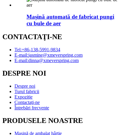
Mașină automată de fabricat pungi
cu bule de aer
CONTACTAŢI-NE
Tel:
+86-138-5991-9834
E-mail:
jasmine@xmeverspring.com
E-mail:
dinna@xmeverspring.com
DESPRE NOI
Despre noi
Turul fabricii
Expoziţie
Contactaţi-ne
Întrebări frecvente
PRODUSELE NOASTRE
Mașină de ambalat hârtie