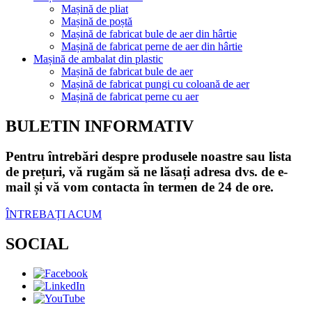
Mașină de pliat
Mașină de poștă
Mașină de fabricat bule de aer din hârtie
Mașină de fabricat perne de aer din hârtie
Mașină de ambalat din plastic
Mașină de fabricat bule de aer
Mașină de fabricat pungi cu coloană de aer
Mașină de fabricat perne cu aer
BULETIN INFORMATIV
Pentru întrebări despre produsele noastre sau lista
de prețuri, vă rugăm să ne lăsați adresa dvs. de e-
mail și vă vom contacta în termen de 24 de ore.
ÎNTREBAȚI ACUM
SOCIAL