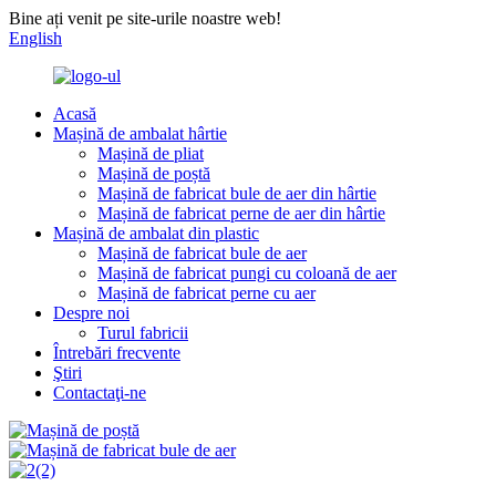
Bine ați venit pe site-urile noastre web!
English
Acasă
Mașină de ambalat hârtie
Mașină de pliat
Mașină de poștă
Mașină de fabricat bule de aer din hârtie
Mașină de fabricat perne de aer din hârtie
Mașină de ambalat din plastic
Mașină de fabricat bule de aer
Mașină de fabricat pungi cu coloană de aer
Mașină de fabricat perne cu aer
Despre noi
Turul fabricii
Întrebări frecvente
Ştiri
Contactaţi-ne