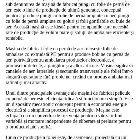
sub denumirea de mașină de fabricat pungi cu folie de pernă de
aer, este o linie de producție de ultimă generație, concepută
pentru a produce pungi cu folie de pernă umplute cu aer, pungi
cu folie de pernă umplute cu goluri și folii gonflabile cu bule de
aer. Această mașină este ideală pentru companiile care necesită
rate de producție de volum mare și soluții de ambalare eficiente și
rentabile.
Mașina de fabricat folie cu pernă de aer folosește folie de
ambalare co-extrudată PE pentru a produce bobine cu pernă de
aer, potrivită pentru ambalarea produselor electronice, a
produselor defecte, a pungilor și a altor articole. Mașina sigilează
canalele de aer, lateralele și secțiunile transversale ale foliei într-o
singură operațiune fără probleme, creând un produs ambalat mai
rafinat și mai atractiv.
Unul dintre principalele avantaje ale mașinii de fabricat pelicule
cu pernă de aer este eficiența ridicată și funcționarea simplă. Este
un dispozitiv mecatronic conceput pentru a economisi energie
electrică și a simplifica procesul de producție. Mașina este
echipată cu un convertor de frecvență pentru o viteză infinit
variabilă și motoare independente de eliberare și preluare pentru
o productivitate sporită.
Linia de producție a foliei este, de asemenea, proiectată cu un