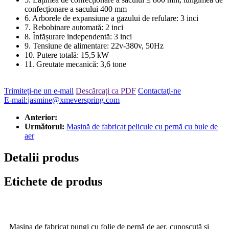
confecționare a sacului 400 mm
6. Arborele de expansiune a gazului de refulare: 3 inci
7. Rebobinare automată: 2 inci
8. Înfășurare independentă: 3 inci
9. Tensiune de alimentare: 22v-380v, 50Hz
10. Putere totală: 15,5 kW
11. Greutate mecanică: 3,6 tone
Trimiteți-ne un e-mail
Descărcați ca PDF
Contactaţi-ne
E-mail:
jasmine@xmeverspring.com
Anterior:
Următorul:
Mașină de fabricat pelicule cu pernă cu bule de
aer
Detalii produs
Etichete de produs
Mașina de fabricat pungi cu folie de pernă de aer, cunoscută și